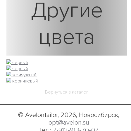
Другие
цвета
черный
черный
жемчужный
коричневый
Вернуться в каталог
© Avelontailor, 2026, Новосибирск,
opt@avelon.su
Тел.:
7-913-913-70-07