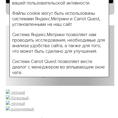
вашей пользовательской активности.
Руководство по размерам
Файлы cookie могут быть использованы
системами Яндекс.Метрики и Carrot Quest,
установленными на наш сайт.
Другие
Система Яндекс.Метрики позволяет нам
проводить исследования, необходимые для
анализа удобства сайта, а также для того,
что может быть сделано для улучшения.
цвета
Система Carrot Quest позволяет вести
диалог с менеджером во вплывающем окне
чата.
Нажимая на кнопку «Я согласен» вы даёте
своё согласие на использование нами ваших
черный
персональных данных (или данных вашей
бежевый
компании), а также разрешаете нам
черный
обработку ваших персональных данные в
коричневый
связи с использованием систем
Яндекс.Метрики и Carrot Quest на условиях,