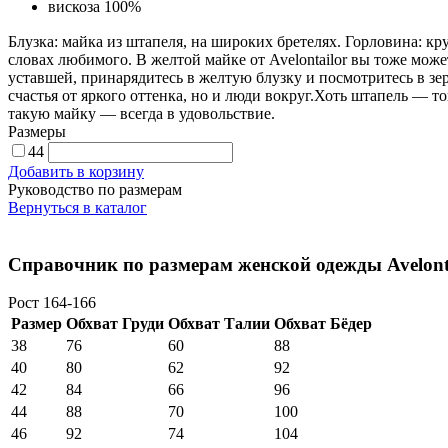
вискоза 100%
Блузка: майка из штапеля, на широких бретелях. Горловина: кр
словах любимого. В желтой майке от Avelontailor вы тоже може
уставшей, принарядитесь в желтую блузку и посмотритесь в зе
счастья от яркого оттенка, но и люди вокруг.Хоть штапель — т
такую майку — всегда в удовольствие.
Размеры
44
Добавить в корзину
Руководство по размерам
Вернуться в каталог
Справочник по размерам женской одежды Avelont
Рост 164-166
Размер
Обхват Груди
Обхват Талии
Обхват Бёдер
38
76
60
88
40
80
62
92
42
84
66
96
44
88
70
100
46
92
74
104