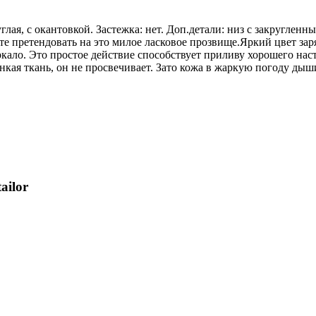
углая, с окантовкой. Застежка: нет. Доп.детали: низ с закругл
те претендовать на это милое ласковое прозвище.Яркий цвет зар
ркало. Это простое действие способствует приливу хорошего нас
онкая ткань, он не просвечивает. Зато кожа в жаркую погоду дыши
ailor