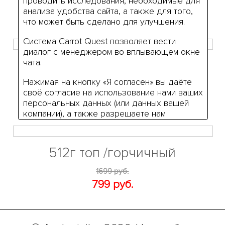
проводить исследования, необходимые для
999 руб.
анализа удобства сайта, а также для того,
что может быть сделано для улучшения.
Система Carrot Quest позволяет вести
диалог с менеджером во вплывающем окне
678 Топ /черный
чата.
Нажимая на кнопку «Я согласен» вы даёте
1399 руб.
своё согласие на использование нами ваших
599 руб.
персональных данных (или данных вашей
компании), а также разрешаете нам
обработку ваших персональных данные в
связи с использованием систем
Яндекс.Метрики и Carrot Quest на условиях,
512г топ /горчичный
указанных в
Политике обработки
персональных данных.
1699 руб.
799 руб.