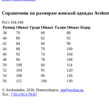
Справочник по размерам женской одежды Avelont
Рост 164-166
Размер
Обхват Груди
Обхват Талии
Обхват Бёдер
38
76
60
88
40
80
62
92
42
84
66
96
44
88
70
100
46
92
74
104
48
96
78
108
50
100
84
114
52
104
91
120
54
108
96
126
56
112
100
130
© Avelontailor, 2026, Новосибирск,
opt@avelon.su
Тел.:
7-913-913-70-07