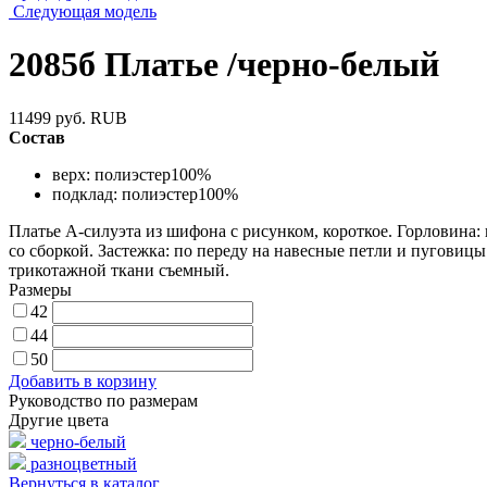
Следующая модель
2085б Платье /черно-белый
11499
руб.
RUB
Состав
верх: полиэстер100%
подклад: полиэстер100%
Платье А-силуэта из шифона с рисунком, короткое. Горловина: 
со сборкой. Застежка: по переду на навесные петли и пуговицы
трикотажной ткани съемный.
Размеры
42
44
50
Добавить в корзину
Руководство по размерам
Другие цвета
черно-белый
разноцветный
Вернуться в каталог