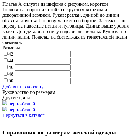
Платье А-силуэта из шифона с рисунком, короткое.
Горловина: воротник стойка с круглым вырезом и
декоративной завязкой. Рукав: реглан, длиной до линии
обхвата запястья. По низу манжет со сборкой. Застежка: по
переду на навесные петли и пуговицы. Длина: выше уровня
колен. Доп.детали: по низу изделия два волана. Кулиска по
линии талии. Подклад на бретельках из трикотажной ткани
съемный.
Размеры
42
44
46
48
50
Добавить в корзину
Руководство по размерам
Другие цвета
черно-белый
черно-белый
Вернуться в каталог
Справочник по размерам женской одежды