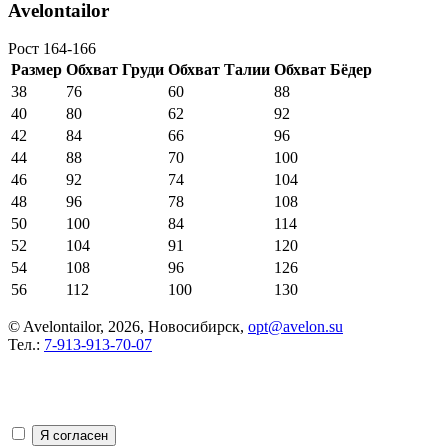
Avelontailor
Рост 164-166
Размер
Обхват Груди
Обхват Талии
Обхват Бёдер
38
76
60
88
40
80
62
92
42
84
66
96
44
88
70
100
46
92
74
104
48
96
78
108
50
100
84
114
52
104
91
120
54
108
96
126
56
112
100
130
© Avelontailor, 2026, Новосибирск,
opt@avelon.su
Тел.:
7-913-913-70-07