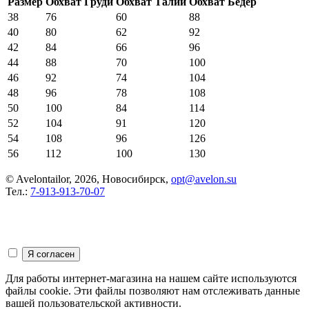
Размер
Обхват Груди
Обхват Талии
Обхват Бёдер
38
76
60
88
40
80
62
92
42
84
66
96
44
88
70
100
46
92
74
104
48
96
78
108
50
100
84
114
52
104
91
120
54
108
96
126
56
112
100
130
© Avelontailor, 2026, Новосибирск,
opt@avelon.su
Тел.:
7-913-913-70-07
Для работы интернет-магазина на нашем сайте используются
файлы cookie. Эти файлы позволяют нам отслеживать данные
вашей пользовательской активности.