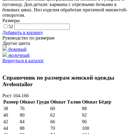
пуговицу. Доп.детали: карманы с отрезными бочками в
боковых швах. Низ изделия обработан притачной манжетой-
отворотом.
Размеры
52
Добавить в корзину
Руководство по размерам
Другие цвета
бежевый
молочный
Вернуться в каталог
Справочник по размерам женской одежды
Avelontailor
Рост 164-166
Размер
Обхват Груди
Обхват Талии
Обхват Бёдер
38
76
60
88
40
80
62
92
42
84
66
96
44
88
70
100