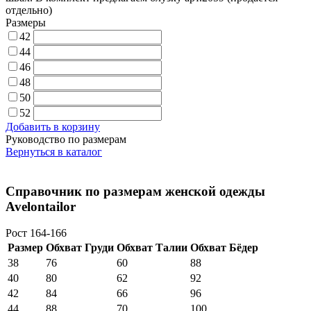
отдельно)
Размеры
42
44
46
48
50
52
Добавить в корзину
Руководство по размерам
Вернуться в каталог
Справочник по размерам женской одежды
Avelontailor
Рост 164-166
Размер
Обхват Груди
Обхват Талии
Обхват Бёдер
38
76
60
88
40
80
62
92
42
84
66
96
44
88
70
100