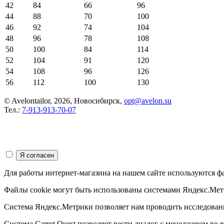
42
84
66
96
44
88
70
100
46
92
74
104
48
96
78
108
50
100
84
114
52
104
91
120
54
108
96
126
56
112
100
130
© Avelontailor, 2026, Новосибирск,
opt@avelon.su
Тел.:
7-913-913-70-07
Для работы интернет-магазина на нашем сайте используются ф
Файлы cookie могут быть использованы системами Яндекс.Метр
Система Яндекс.Метрики позволяет нам проводить исследования
Система Carrot Quest позволяет вести диалог с менеджером во