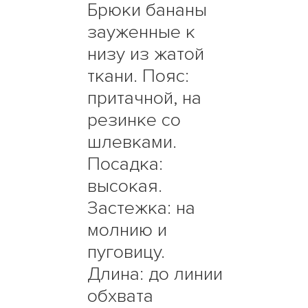
Брюки бананы
зауженные к
низу из жатой
ткани. Пояс:
притачной, на
резинке со
шлевками.
Посадка:
высокая.
Застежка: на
молнию и
пуговицу.
Длина: до линии
обхвата