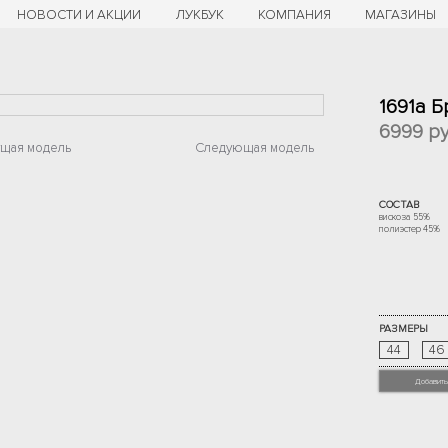
НОВОСТИ И АКЦИИ
ЛУКБУК
КОМПАНИЯ
МАГАЗИНЫ
1691а 
6999
ру
щая модель
Следующая модель
СОСТАВ
вискоза 55%
полиэстер 45%
РАЗМЕРЫ
44
46
Добавить