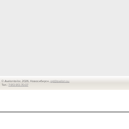
© Avelontailor, 2026, Новосибирск,
opt@avelon.su
Тел.:
7-913-913-70-07