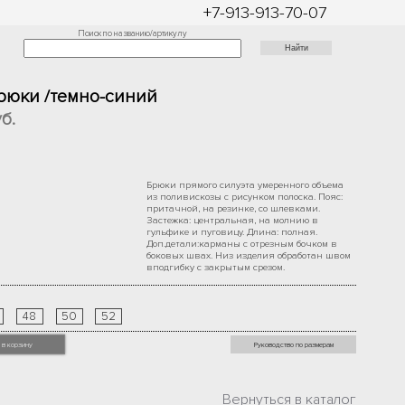
+7-913-913-70-07
Поиск по названию/артикулу
Брюки /темно-синий
б.
Брюки прямого силуэта умеренного объема
из поливискозы с рисунком полоска. Пояс:
притачной, на резинке, со шлевками.
Застежка: центральная, на молнию в
гульфике и пуговицу. Длина: полная.
Доп.детали:карманы с отрезным бочком в
боковых швах. Низ изделия обработан швом
вподгибку с закрытым срезом.
48
50
52
 в корзину
Руководство по размерам
Вернуться в каталог