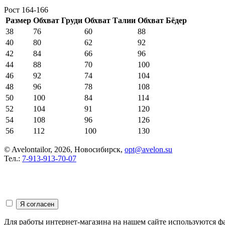
Рост 164-166
Размер
Обхват Груди
Обхват Талии
Обхват Бёдер
38
76
60
88
40
80
62
92
42
84
66
96
44
88
70
100
46
92
74
104
48
96
78
108
50
100
84
114
52
104
91
120
54
108
96
126
56
112
100
130
© Avelontailor, 2026, Новосибирск,
opt@avelon.su
Тел.:
7-913-913-70-07
Для работы интернет-магазина на нашем сайте используются ф