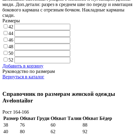
миди. Доп.детали: разрез в среднем шве по переду и имитация
бокового кармана с отрезным бочком. Накладные карманы
сзади.
Размеры
42
44
46
48
50
52
Добавить в корзину
Руководство по размерам
Вернуться в каталог
Справочник по размерам женской одежды
Avelontailor
Рост 164-166
Размер
Обхват Груди
Обхват Талии
Обхват Бёдер
38
76
60
88
40
80
62
92