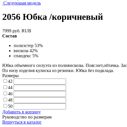
Следующая модель
2056 Юбка /коричневый
7999
руб.
RUB
Состав
полиэстер 53%
вискоза 42%
спандекс 5%
Юбка объемного силуэта из поливискозы. Пояс:нет,обтачка. Зас
По низу изделия кулиска из резинки. Юбка без подклада.
Размеры
42
44
46
48
50
Добавить в корзину
Руководство по размерам
Вернуться в каталог