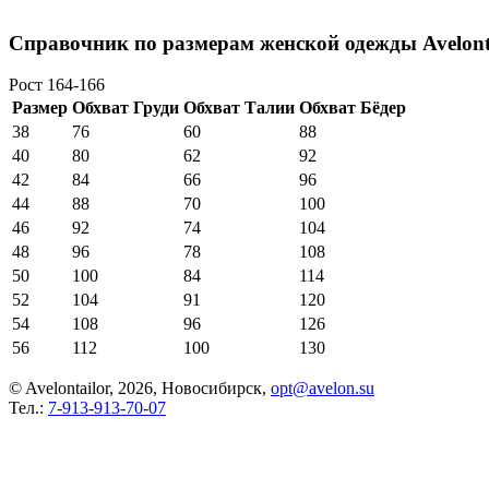
Справочник по размерам женской одежды Avelont
Рост 164-166
Размер
Обхват Груди
Обхват Талии
Обхват Бёдер
38
76
60
88
40
80
62
92
42
84
66
96
44
88
70
100
46
92
74
104
48
96
78
108
50
100
84
114
52
104
91
120
54
108
96
126
56
112
100
130
© Avelontailor, 2026, Новосибирск,
opt@avelon.su
Тел.:
7-913-913-70-07