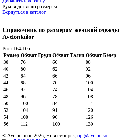
Добавить в корзину
Руководство по размерам
Вернуться в каталог
Справочник по размерам женской одежды
Avelontailor
Рост 164-166
Размер
Обхват Груди
Обхват Талии
Обхват Бёдер
38
76
60
88
40
80
62
92
42
84
66
96
44
88
70
100
46
92
74
104
48
96
78
108
50
100
84
114
52
104
91
120
54
108
96
126
56
112
100
130
© Avelontailor, 2026, Новосибирск,
opt@avelon.su