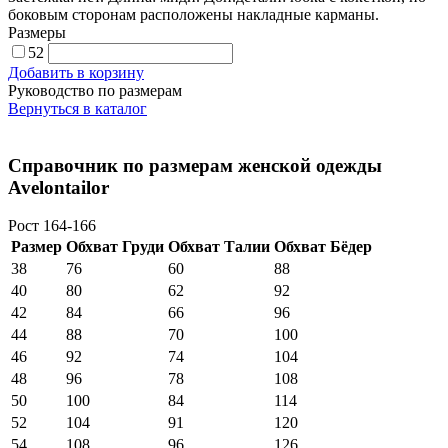
боковым сторонам расположены накладные карманы.
Размеры
52
Добавить в корзину
Руководство по размерам
Вернуться в каталог
Справочник по размерам женской одежды
Avelontailor
Рост 164-166
Размер
Обхват Груди
Обхват Талии
Обхват Бёдер
38
76
60
88
40
80
62
92
42
84
66
96
44
88
70
100
46
92
74
104
48
96
78
108
50
100
84
114
52
104
91
120
54
108
96
126