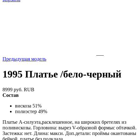
Предыдущая модель
1995 Платье /бело-черный
8999
руб.
RUB
Состав
вискоза 51%
полиэстер 49%
Платье А-силуэта,расклешенное, на широких бретелях из
поливискозы. Горловина: вырез V-образной формыс обтачкой.
Застежка: нет. Длина: макси. Доп.детали: проймы окантованы
бейкой, платье без подклада.