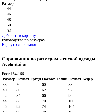
Размеры
44
46
48
50
52
Добавить в корзину
Руководство по размерам
Вернуться в каталог
Справочник по размерам женской одежды
Avelontailor
Рост 164-166
Размер
Обхват Груди
Обхват Талии
Обхват Бёдер
38
76
60
88
40
80
62
92
42
84
66
96
44
88
70
100
46
92
74
104