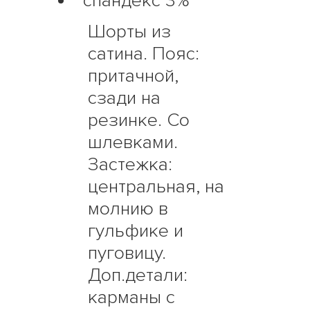
спандекс 3%
Шорты из
сатина. Пояс:
притачной,
сзади на
резинке. Со
шлевками.
Застежка:
центральная, на
молнию в
гульфике и
пуговицу.
Доп.детали:
карманы с