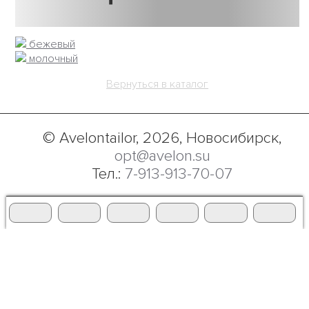
компании), а также разрешаете нам
обработку ваших персональных данные в
связи с использованием систем
бежевый
Яндекс.Метрики и Carrot Quest на условиях,
молочный
указанных в
Политике обработки
персональных данных.
Вернуться в каталог
© Avelontailor, 2026, Новосибирск,
opt@avelon.su
Тел.:
7-913-913-70-07