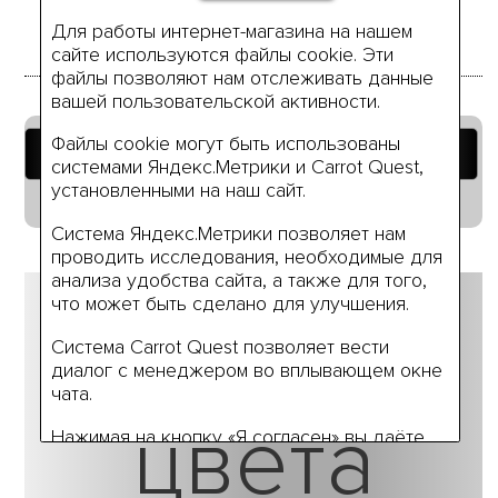
Для работы интернет-магазина на нашем
сайте используются файлы cookie. Эти
файлы позволяют нам отслеживать данные
вашей пользовательской активности.
Файлы cookie могут быть использованы
Добавить в корзину
системами Яндекс.Метрики и Carrot Quest,
установленными на наш сайт.
Руководство по размерам
Система Яндекс.Метрики позволяет нам
проводить исследования, необходимые для
анализа удобства сайта, а также для того,
Другие
что может быть сделано для улучшения.
Система Carrot Quest позволяет вести
диалог с менеджером во вплывающем окне
чата.
цвета
Нажимая на кнопку «Я согласен» вы даёте
своё согласие на использование нами ваших
персональных данных (или данных вашей