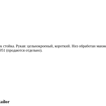
к стойка. Рукав: цельнокроеный, короткий. Низ обработан манже
951 (продаются отдельно).
ailor