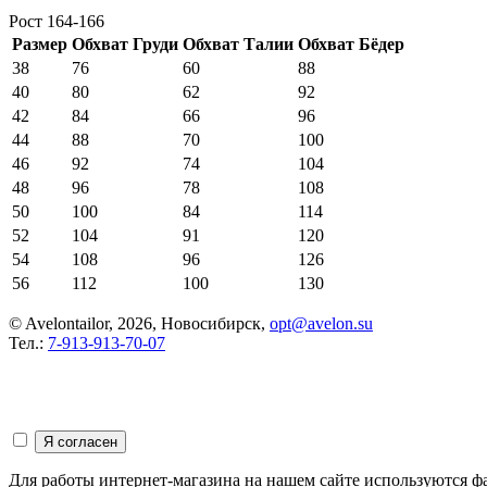
Рост 164-166
Размер
Обхват Груди
Обхват Талии
Обхват Бёдер
38
76
60
88
40
80
62
92
42
84
66
96
44
88
70
100
46
92
74
104
48
96
78
108
50
100
84
114
52
104
91
120
54
108
96
126
56
112
100
130
© Avelontailor, 2026, Новосибирск,
opt@avelon.su
Тел.:
7-913-913-70-07
Для работы интернет-магазина на нашем сайте используются ф