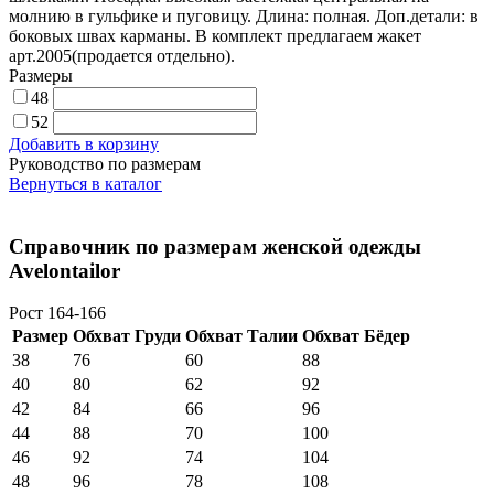
молнию в гульфике и пуговицу. Длина: полная. Доп.детали: в
боковых швах карманы. В комплект предлагаем жакет
арт.2005(продается отдельно).
Размеры
48
52
Добавить в корзину
Руководство по размерам
Вернуться в каталог
Справочник по размерам женской одежды
Avelontailor
Рост 164-166
Размер
Обхват Груди
Обхват Талии
Обхват Бёдер
38
76
60
88
40
80
62
92
42
84
66
96
44
88
70
100
46
92
74
104
48
96
78
108