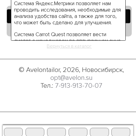
Система Яндекс.Метрики позволяет нам
проводить исследования, необходимые для
Добавить в корзину
анализа удобства сайта, а также для того,
что может быть сделано для улучшения.
Руководство по размерам
Система Carrot Quest позволяет вести
диалог с менеджером во вплывающем окне
Вернуться в каталог
чата.
Нажимая на кнопку «Я согласен» вы даёте
своё согласие на использование нами ваших
© Avelontailor, 2026, Новосибирск,
персональных данных (или данных вашей
opt@avelon.su
компании), а также разрешаете нам
Тел.:
7-913-913-70-07
обработку ваших персональных данные в
связи с использованием систем
Яндекс.Метрики и Carrot Quest на условиях,
указанных в
Политике обработки
персональных данных.