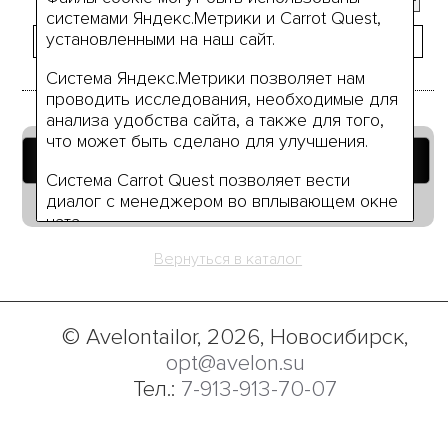
системами Яндекс.Метрики и Carrot Quest,
установленными на наш сайт.
Система Яндекс.Метрики позволяет нам
проводить исследования, необходимые для
анализа удобства сайта, а также для того,
что может быть сделано для улучшения.
Добавить в корзину
Система Carrot Quest позволяет вести
Руководство по размерам
диалог с менеджером во вплывающем окне
чата.
Вернуться в каталог
Нажимая на кнопку «Я согласен» вы даёте
своё согласие на использование нами ваших
персональных данных (или данных вашей
компании), а также разрешаете нам
© Avelontailor, 2026, Новосибирск,
обработку ваших персональных данные в
opt@avelon.su
связи с использованием систем
Тел.:
7-913-913-70-07
Яндекс.Метрики и Carrot Quest на условиях,
указанных в
Политике обработки
персональных данных.