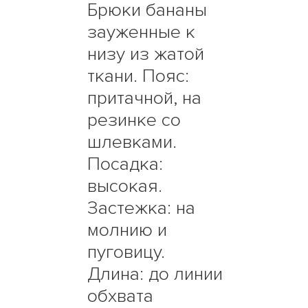
Брюки бананы
зауженные к
низу из жатой
ткани. Пояс:
притачной, на
резинке со
шлевками.
Посадка:
высокая.
Застежка: на
молнию и
пуговицу.
Длина: до линии
обхвата