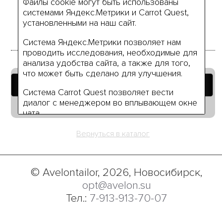
44
50
52
Файлы cookie могут быть использованы
системами Яндекс.Метрики и Carrot Quest,
установленными на наш сайт.
Система Яндекс.Метрики позволяет нам
проводить исследования, необходимые для
анализа удобства сайта, а также для того,
что может быть сделано для улучшения.
Добавить в корзину
Система Carrot Quest позволяет вести
диалог с менеджером во вплывающем окне
Руководство по размерам
чата.
Нажимая на кнопку «Я согласен» вы даёте
Вернуться в каталог
своё согласие на использование нами ваших
персональных данных (или данных вашей
компании), а также разрешаете нам
© Avelontailor, 2026, Новосибирск,
обработку ваших персональных данные в
opt@avelon.su
связи с использованием систем
Яндекс.Метрики и Carrot Quest на условиях,
Тел.:
7-913-913-70-07
указанных в
Политике обработки
персональных данных.