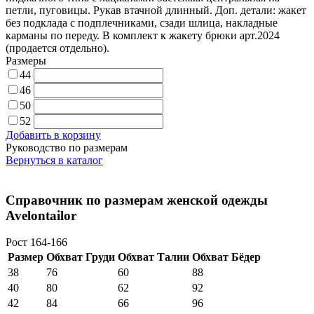
петли, пуговицы. Рукав втачной длинный. Доп. детали: жакет
без подклада с подплечниками, сзади шлица, накладные
карманы по переду. В комплект к жакету брюки арт.2024
(продается отдельно).
Размеры
44
46
50
52
Добавить в корзину
Руководство по размерам
Вернуться в каталог
Справочник по размерам женской одежды
Avelontailor
Рост 164-166
Размер
Обхват Груди
Обхват Талии
Обхват Бёдер
38
76
60
88
40
80
62
92
42
84
66
96