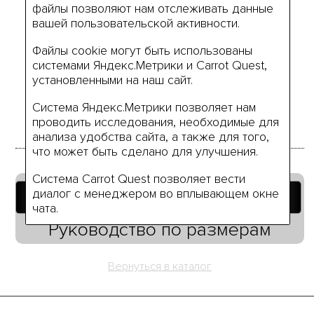
файлы позволяют нам отслеживать данные
Размеры
вашей пользовательской активности.
Файлы cookie могут быть использованы
системами Яндекс.Метрики и Carrot Quest,
44
48
52
установленными на наш сайт.
Система Яндекс.Метрики позволяет нам
проводить исследования, необходимые для
анализа удобства сайта, а также для того,
что может быть сделано для улучшения.
Система Carrot Quest позволяет вести
Добавить в корзину
диалог с менеджером во вплывающем окне
чата.
Руководство по размерам
Нажимая на кнопку «Я согласен» вы даёте
своё согласие на использование нами ваших
персональных данных (или данных вашей
Вернуться в каталог
компании), а также разрешаете нам
обработку ваших персональных данные в
связи с использованием систем