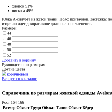
хлопок 51%
вискоза 49%
Юбка А-силуэта из жатой ткани. Пояс: притачной. Застежка: п
изделию идет декоративное диагональное членение.
Размеры
44
46
48
50
52
Добавить в корзину
Руководство по размерам
Другие цвета
коричневый
Вернуться в каталог
Справочник по размерам женской одежды Avelont
Рост 164-166
Размер
Обхват Груди
Обхват Талии
Обхват Бёдер