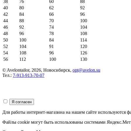
38
76
60
88
40
80
62
92
42
84
66
96
44
88
70
100
46
92
74
104
48
96
78
108
50
100
84
114
52
104
91
120
54
108
96
126
56
112
100
130
© Avelontailor, 2026, Новосибирск,
opt@avelon.su
Тел.:
7-913-913-70-07
Для работы интернет-магазина на нашем сайте используются ф
Файлы cookie могут быть использованы системами Яндекс.Метр