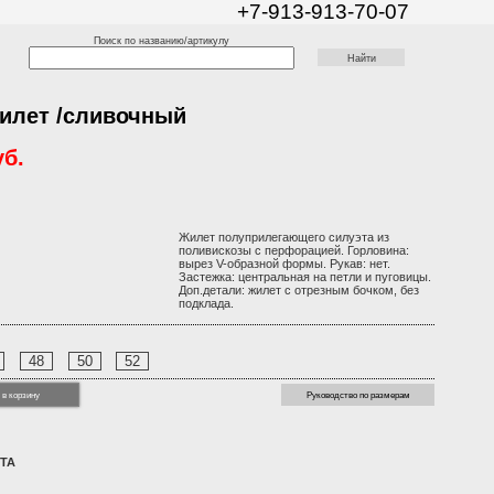
+7-913-913-70-07
Поиск по названию/артикулу
илет /сливочный
уб.
Жилет полуприлегающего силуэта из
поливискозы с перфорацией. Горловина:
вырез V-образной формы. Рукав: нет.
Застежка: центральная на петли и пуговицы.
Доп.детали: жилет с отрезным бочком, без
подклада.
48
50
52
 в корзину
Руководство по размерам
ТА