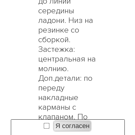
до линии
середины
ладони. Низ на
резинке со
сборкой.
Застежка:
центральная на
молнию.
Доп.детали: по
переду
накладные
карманы с
клапаном. По
низу изделия