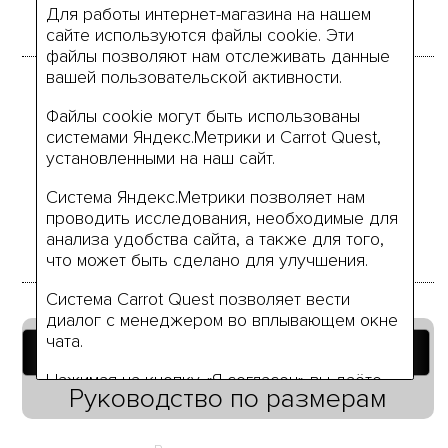
идет кулиска.
Для работы интернет-магазина на нашем
сайте используются файлы cookie. Эти
файлы позволяют нам отслеживать данные
вашей пользовательской активности.
Размеры
Файлы cookie могут быть использованы
системами Яндекс.Метрики и Carrot Quest,
установленными на наш сайт.
46
48
50
52
Система Яндекс.Метрики позволяет нам
проводить исследования, необходимые для
анализа удобства сайта, а также для того,
что может быть сделано для улучшения.
Система Carrot Quest позволяет вести
диалог с менеджером во вплывающем окне
чата.
Добавить в корзину
Нажимая на кнопку «Я согласен» вы даёте
Руководство по размерам
своё согласие на использование нами ваших
персональных данных (или данных вашей
компании), а также разрешаете нам