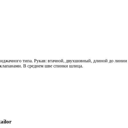
иджачного типа. Рукав: втачной, двухшовный, длиной до линии о
с клапанами. В среднем шве спинки шлица.
ailor