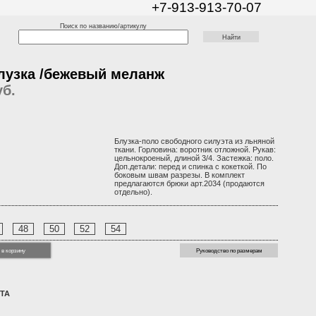
+7-913-913-70-07
Поиск по названию/артикулу
лузка /бежевый меланж
б.
Блузка-поло свободного силуэта из льняной
ткани. Горловина: воротник отложной. Рукав:
цельнокроеный, длиной 3/4. Застежка: поло.
Доп.детали: перед и спинка с кокеткой. По
боковым швам разрезы. В комплект
предлагаются брюки арт.2034 (продаются
отдельно).
48
50
52
54
 в корзину
Руководство по размерам
ТА