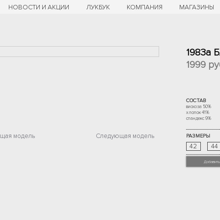
НОВОСТИ И АКЦИИ
ЛУКБУК
КОМПАНИЯ
МАГАЗИНЫ
1983а 
1999
ру
СОСТАВ
вискоза 50%
хлопок 41%
спандекс 9%
щая модель
Следующая модель
РАЗМЕРЫ
42
44
Добавить