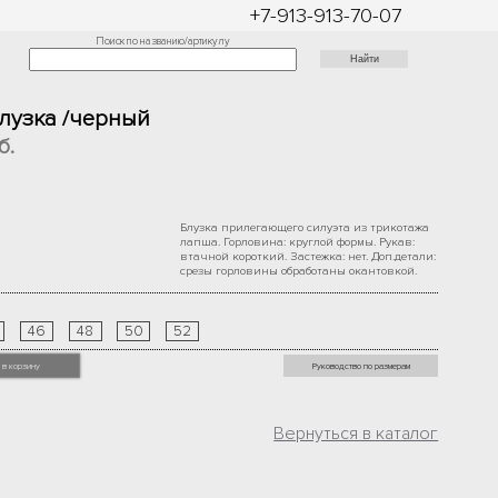
+7-913-913-70-07
Поиск по названию/артикулу
Блузка /черный
б.
Блузка прилегающего силуэта из трикотажа
лапша. Горловина: круглой формы. Рукав:
втачной короткий. Застежка: нет. Доп.детали:
срезы горловины обработаны окантовкой.
46
48
50
52
 в корзину
Руководство по размерам
Вернуться в каталог