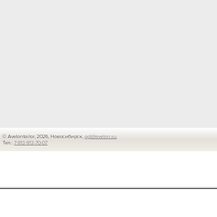
© Avelontailor, 2026, Новосибирск,
opt@avelon.su
Тел.:
7-913-913-70-07