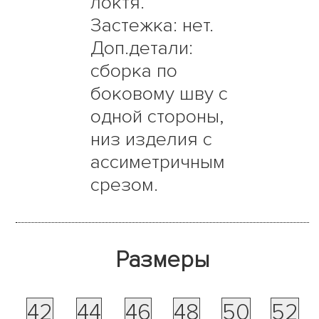
локтя.
Застежка: нет.
Доп.детали:
сборка по
боковому шву с
одной стороны,
низ изделия с
ассиметричным
срезом.
Размеры
42
44
46
48
50
52