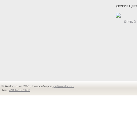
ДРУГИЕ ЦВЕ
белый
© Avelontailor, 2026, Новосибирск,
opt@avelon.su
Тел.:
7-913-913-70-07