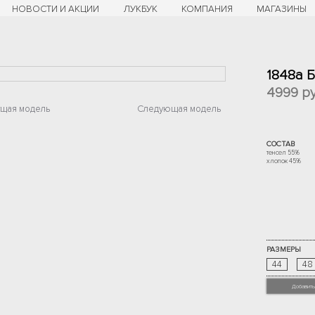
НОВОСТИ И АКЦИИ
ЛУКБУК
КОМПАНИЯ
МАГАЗИНЫ
1848а 
4999
ру
щая модель
Следующая модель
СОСТАВ
тенсел 55%
хлопок 45%
РАЗМЕРЫ
44
48
Добавить