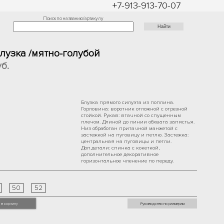
+7-913-913-70-07
Поиск по названию/артикулу
Блузка /мятно-голубой
б.
Блузка прямого силуэта из поплина.
Горловина: воротник отложной с отрезной
стойкой. Рукав: втачной со спущенным
плечом. Длиной до линии обхвата запястья.
Низ обработан притачной манжетой с
застежкой на пуговицу и петлю. Застежка:
центральная на пуговицы и петли.
Доп.детали: спинка с кокеткой,
дополнительное декоративное
горизонтальное членение по переду.
50
52
 в корзину
Руководство по размерам