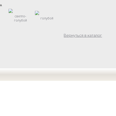
ТА
светло-
голубой
голубой
Вернуться в каталог