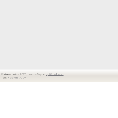
© Avelontailor, 2026, Новосибирск,
opt@avelon.su
Тел.:
7-913-913-70-07