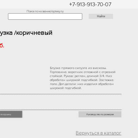
+7-913-913-70-07
Поиск по названию/артикулу
лузка /коричневый
б.
Блузка прямого силуэта из вискозы.
Горловина: воротник отложной с отрезной
стойкой. Рукав: реглан, длиной 3/4. Низ
обработан широкой подгибкой. Застежка:
поло. Доп.детали: низ изделия обработан
широкой подгибкой.
 в корзину
Руководство по размерам
Вернуться в каталог