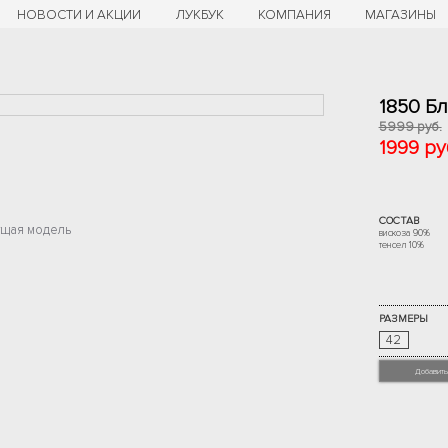
НОВОСТИ И АКЦИИ
ЛУКБУК
КОМПАНИЯ
МАГАЗИНЫ
1850 Б
5999 руб.
1999 ру
СОСТАВ
щая модель
вискоза 90%
тенсел 10%
РАЗМЕРЫ
42
Добавить