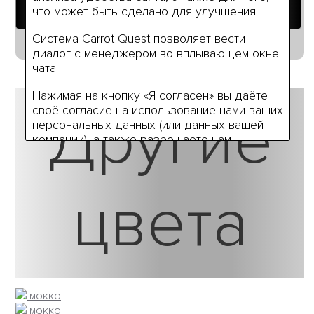
Добавить в корзину
что может быть сделано для улучшения.
Система Carrot Quest позволяет вести
Руководство по размерам
диалог с менеджером во вплывающем окне
чата.
Нажимая на кнопку «Я согласен» вы даёте
Другие
своё согласие на использование нами ваших
персональных данных (или данных вашей
компании), а также разрешаете нам
обработку ваших персональных данные в
связи с использованием систем
Яндекс.Метрики и Carrot Quest на условиях,
цвета
указанных в
Политике обработки
персональных данных.
мокко
мокко