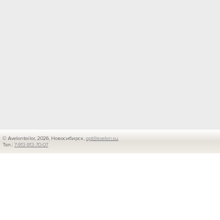
© Avelontailor, 2026, Новосибирск,
opt@avelon.su
Тел.:
7-913-913-70-07