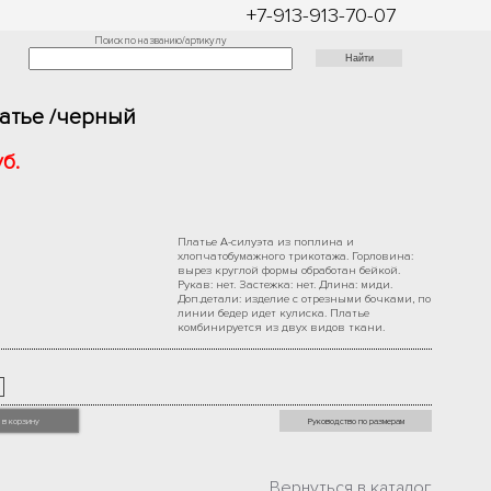
+7-913-913-70-07
Поиск по названию/артикулу
латье /черный
б.
Платье А-силуэта из поплина и
хлопчатобумажного трикотажа. Горловина:
вырез круглой формы обработан бейкой.
Рукав: нет. Застежка: нет. Длина: миди.
Доп.детали: изделие с отрезными бочками, по
линии бедер идет кулиска. Платье
комбинируется из двух видов ткани.
 в корзину
Руководство по размерам
Вернуться в каталог