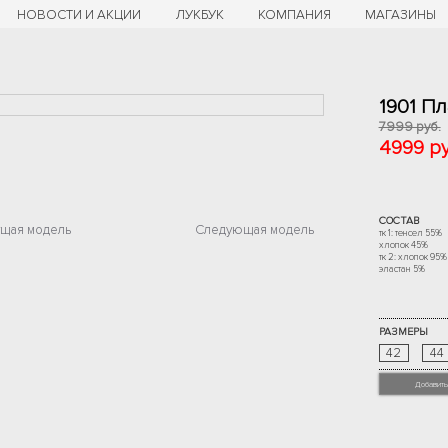
НОВОСТИ И АКЦИИ
ЛУКБУК
КОМПАНИЯ
МАГАЗИНЫ
1901 П
7999 руб.
4999 ру
СОСТАВ
щая модель
Следующая модель
тк 1: тенсел 55%
хлопок 45%
тк 2: хлопок 95%
эластан 5%
РАЗМЕРЫ
42
44
Добавить