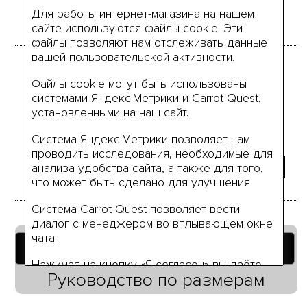
подклад.
Для работы интернет-магазина на нашем
сайте используются файлы cookie. Эти
файлы позволяют нам отслеживать данные
вашей пользовательской активности.
Размеры
Файлы cookie могут быть использованы
системами Яндекс.Метрики и Carrot Quest,
установленными на наш сайт.
42
44
46
50
52
Система Яндекс.Метрики позволяет нам
проводить исследования, необходимые для
анализа удобства сайта, а также для того,
что может быть сделано для улучшения.
Система Carrot Quest позволяет вести
диалог с менеджером во вплывающем окне
чата.
Добавить в корзину
Нажимая на кнопку «Я согласен» вы даёте
Руководство по размерам
своё согласие на использование нами ваших
персональных данных (или данных вашей