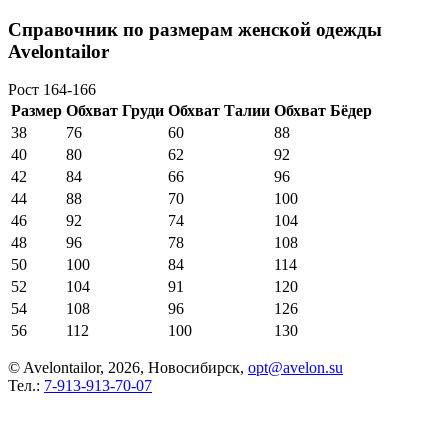
Справочник по размерам женской одежды
Avelontailor
Рост 164-166
Размер
Обхват Груди
Обхват Талии
Обхват Бёдер
38
76
60
88
40
80
62
92
42
84
66
96
44
88
70
100
46
92
74
104
48
96
78
108
50
100
84
114
52
104
91
120
54
108
96
126
56
112
100
130
© Avelontailor, 2026, Новосибирск,
opt@avelon.su
Тел.:
7-913-913-70-07