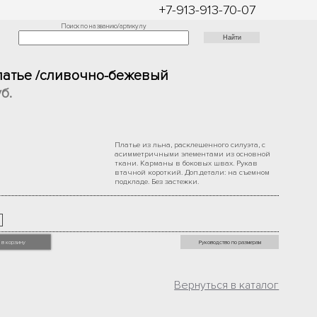
+7-913-913-70-07
Поиск по названию/артикулу
латье /сливочно-бежевый
б.
Платье из льна, расклешенного силуэта, с
асимметричными элементами из основной
ткани. Карманы в боковых швах. Рукав
втачной короткий. Доп.детали: на съемном
подкладе. Без застежки.
 в корзину
Руководство по размерам
Вернуться в каталог