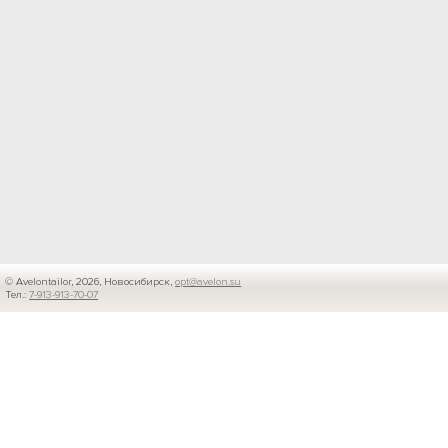
© Avelontailor, 2026, Новосибирск,
opt@avelon.su
Тел.:
7-913-913-70-07